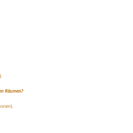
.
eren Räumen?
sonen).