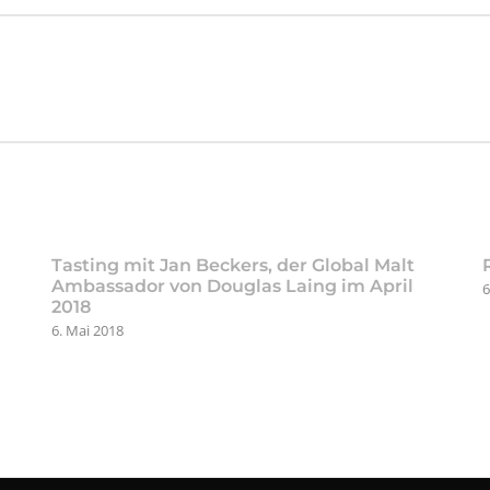
Tasting mit Jan Beckers, der Global Malt
Ambassador von Douglas Laing im April
6
2018
6. Mai 2018