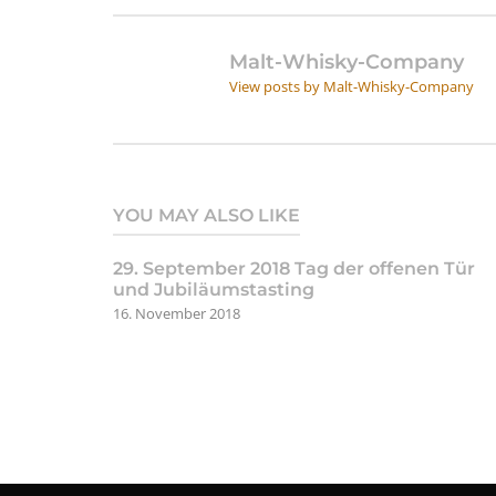
Malt-Whisky-Company
View posts by Malt-Whisky-Company
YOU MAY ALSO LIKE
29. September 2018 Tag der offenen Tür
und Jubiläumstasting
16. November 2018