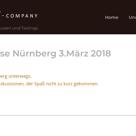
Home
Un
uosen und Tastings.
se Nürnberg 3.März 2018
berg unterwegs.
 Diskussionen, der Spaß nicht zu kurz gekommen.