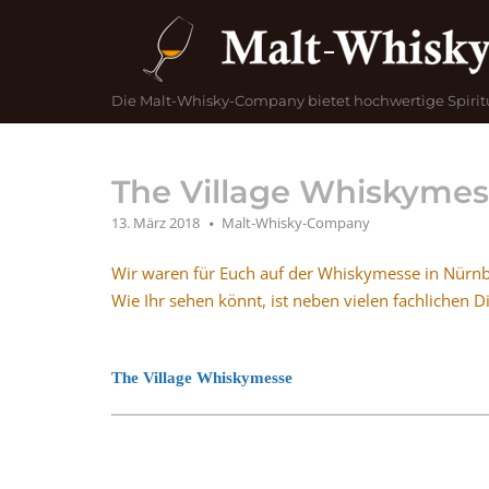
Skip
Home
to
content
Die Malt-Whisky-Company bietet hochwertige Spirit
The Village Whiskymes
13. März 2018
Malt-Whisky-Company
Wir waren für Euch auf der Whiskymesse in Nürn
Wie Ihr sehen könnt, ist neben vielen fachlichen
The Village Whiskymesse